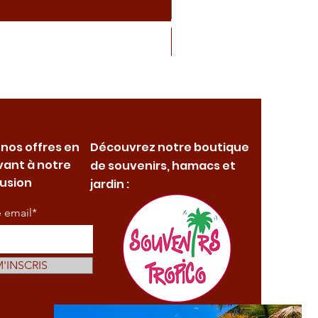
 nos offres en
Découvrez notre boutique
vant à notre
de souvenirs, hamacs et
fusion
jardin :
e email*
M'INSCRIS