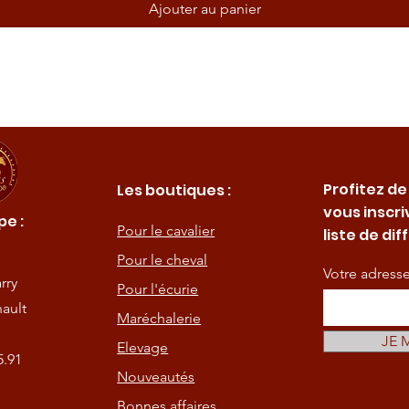
Ajouter au panier
Profitez de
Les boutiques :
vous inscri
e :
Pour le cavalier
liste de dif
Pour le cheval
Votre adress
rry
Pour l'écurie
ault
Maréchalerie
JE 
Elevage
5.91
Nouveautés
Bonnes affaires