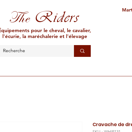
Mart
Riders
The
Équipements pour le cheval, le cavalier,
l'écurie, la maréchalerie et l'élevage
L'ÉCURIE
MARÉCHALERIE
ÉLEVAGE
CAR
Cravache de dr
SKU : WHIP131