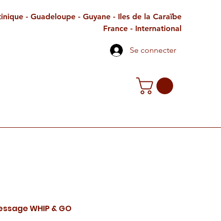
inique - Guadeloupe - Guyane - Iles de la Caraïbe
France - International
Se connecter
TE CADEAU
CONTACT
PETITES ANNONCES
essage WHIP & GO