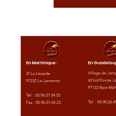
ique :
En Martinique :
En Guadeloup
de
Village de Jarry
ZI La Lézarde
amentin
62 bd Pointe Ja
97232 Le Lamentin
97122 Baie-Mah
57.04.55
Tél :
05.96.57.04.55
57.04.23
Tél :
05.90.26.4
Fax : 05.96.57.04.23