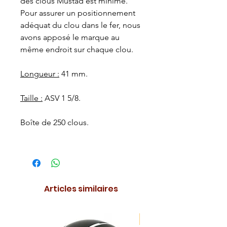
des clous Mustad est minime.
Pour assurer un positionnement
adéquat du clou dans le fer, nous
avons apposé le marque au
même endroit sur chaque clou.
Longueur :
41 mm.
Taille :
ASV 1 5/8.
Boîte de 250 clous.
Articles similaires
NOUVEAUTE !