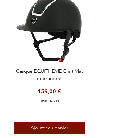
Casque EQUITHÈME Glint Mat
Cataplasme décontra
noir/argent
Prix
159,00 €
Taxe Incluse
Ajouter au panier