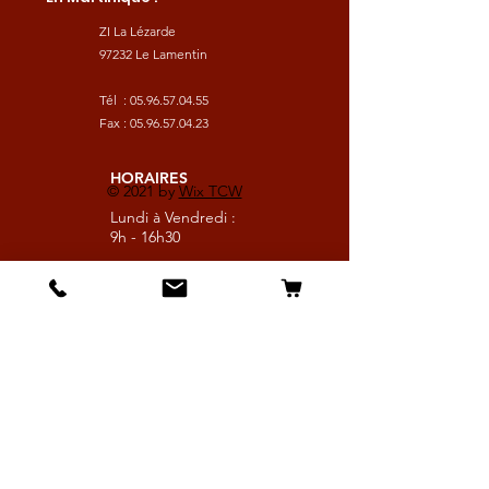
ZI La Lézarde
97232 Le Lamentin
Tél :
05.96.57.04.55
Fax :
05.96.57.04.23
HORAIRES
© 2021 by
Wix TCW
Lundi à Vendredi :
9h - 16h30
Samedi :
9h - 13h
Suivez nous
Les boutiques :
Pour le cavalier