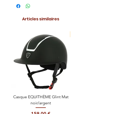
Articles similaires
NOUVEAUTE !
Casque EQUITHÈME Glint Mat
Cataplasme décontra
noir/argent
Prix
159,00 €