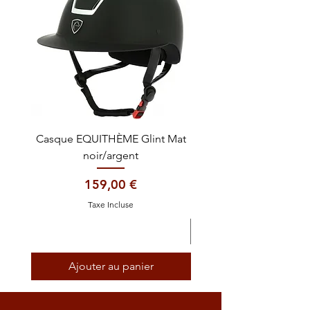
Casque EQUITHÈME Glint Mat
Cataplasme décontra
noir/argent
Prix
159,00 €
Taxe Incluse
Ajouter au panier