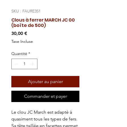
SKU : FAURE351
Clous à ferrer MARCH JC 00
(boîte de 500)
Prix
30,00 €
Taxe Incluse
Quantité
*
Ajouter au panier
Commander et payer
Le clou JC March est adapté à
quasiment tous les types de fers.
Sa tête taillée en facettes permet