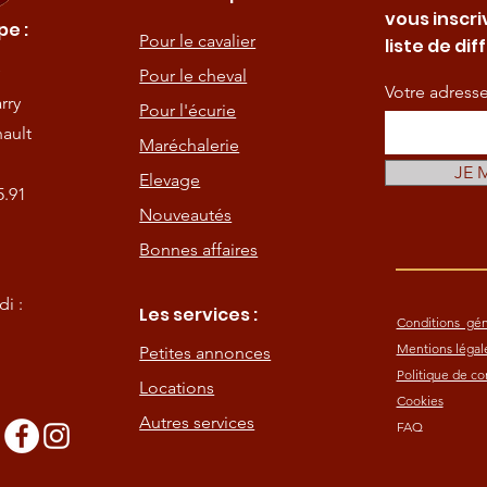
vous inscri
e :
Pour le cavalier
liste de dif
Pour le cheval
Votre adress
rry
Pour l'écurie
ault
Maréchalerie
JE 
Elevage
5.91
Nouveautés
Bonnes affaires
i :
Les services :
Conditions gén
Mentions légal
Petites annonces
Politique de con
Locations
Cookies
Autres services
FAQ
s