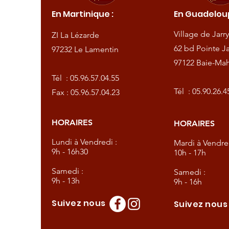
En Martinique :
En Guadeloup
de
Village de Jarry
ZI La Lézarde
amentin
62 bd Pointe Ja
97232 Le Lamentin
97122 Baie-Mah
57.04.55
Tél :
05.96.57.04.55
57.04.23
Tél :
05.90.26.4
Fax : 05.96.57.04.23
HORAIRES
HORAIRES
dredi :
Lundi à Vendredi :
Mardi à Vendred
9h - 16h30
10h - 17h
Samedi :
Samedi :
9h - 13h
9h - 16h
Suivez nous
Suivez nou