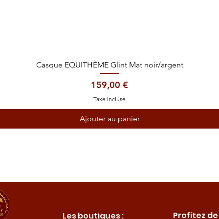
Aperçu rapide
Casque EQUITHÈME Glint Mat noir/argent
Prix
159,00 €
Taxe Incluse
Ajouter au panier
Profitez de
Les boutiques :