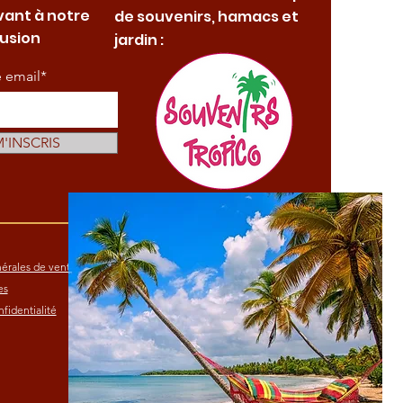
vant à notre
de souvenirs, hamacs et
fusion
jardin :
e email*
M'INSCRIS
érales de vente
es
fidentialité