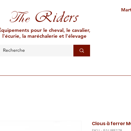
Mart
Riders
The
Équipements pour le cheval, le cavalier,
l'écurie, la maréchalerie et l'élevage
L'ÉCURIE
MARÉCHALERIE
ÉLEVAGE
CAR
Clous à ferrer M
SKU : FAURE178