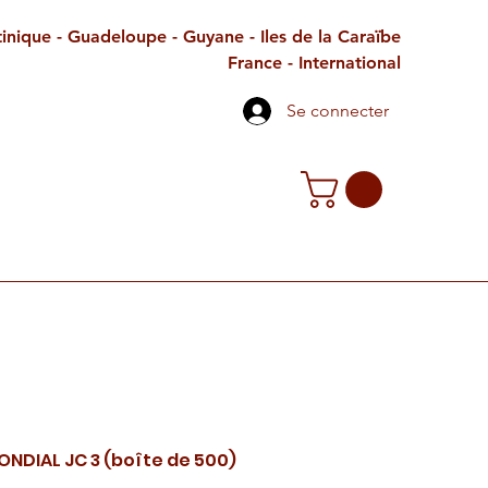
inique - Guadeloupe - Guyane - Iles de la Caraïbe
France - International
Se connecter
TE CADEAU
CONTACT
PETITES ANNONCES
ONDIAL JC 3 (boîte de 500)