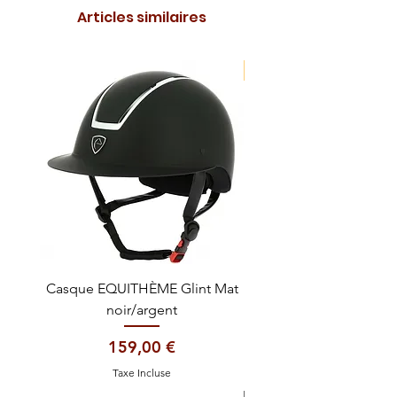
Articles similaires
NOUVEAUTE !
Casque EQUITHÈME Glint Mat
Cataplasme décontra
noir/argent
Prix
159,00 €
Taxe Incluse