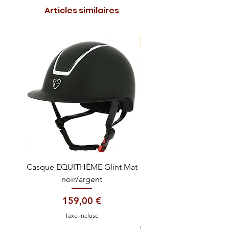
Articles similaires
NOUVEAUTE !
Casque EQUITHÈME Glint Mat
Cataplasme décontra
noir/argent
Prix
159,00 €
Taxe Incluse