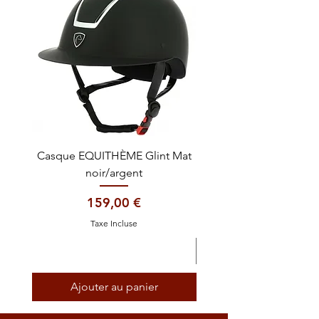
Casque EQUITHÈME Glint Mat
Cataplasme décontra
noir/argent
Prix
159,00 €
Taxe Incluse
Ajouter au panier