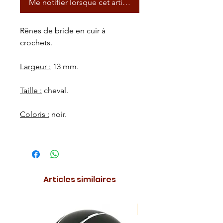
Me notifier lorsque cet article est disponible
Rênes de bride en cuir à
crochets.
Largeur :
13 mm.
Taille :
cheval.
Coloris :
noir.
Articles similaires
NOUVEAUTE !