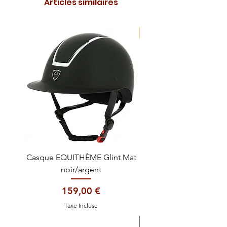
Articles similaires
NOUVEAUTE !
Casque EQUITHÈME Glint Mat
Cataplasme décontra
noir/argent
Prix
159,00 €
Taxe Incluse