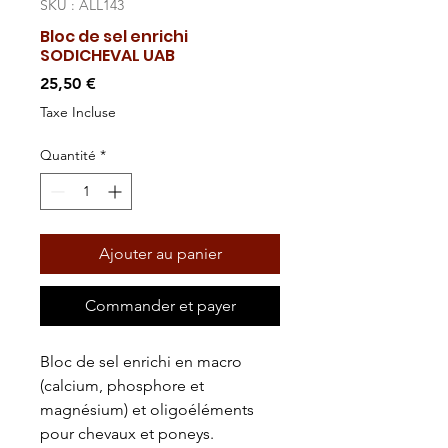
SKU : ALL143
Bloc de sel enrichi
SODICHEVAL UAB
Prix
25,50 €
Taxe Incluse
Quantité
*
Ajouter au panier
Commander et payer
Bloc de sel enrichi en macro
(calcium, phosphore et
magnésium) et oligoéléments
pour chevaux et poneys.