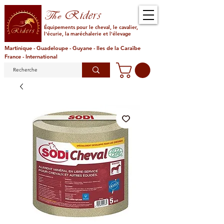
Riders
The
Équipements pour le cheval, le cavalier,
l'écurie, la maréchalerie et l'élevage
Martinique - Guadeloupe - Guyane - Iles de la Caraïbe
France - International