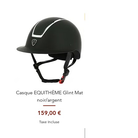
NOUVEAUTE !
Casque EQUITHÈME Glint Mat
Cataplasme décontra
noir/argent
Prix
159,00 €
Taxe Incluse