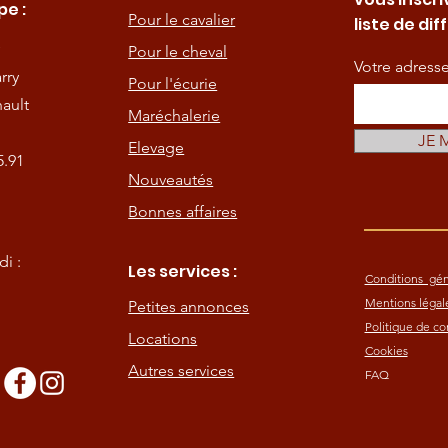
e :
Pour le cavalier
liste de dif
Pour le cheval
Votre adress
rry
Pour l'écurie
ault
Maréchalerie
JE 
Elevage
5.91
Nouveautés
Bonnes affaires
i :
Les services :
Conditions gén
Mentions légal
Petites annonces
Politique de con
Locations
Cookies
Autres services
FAQ
s