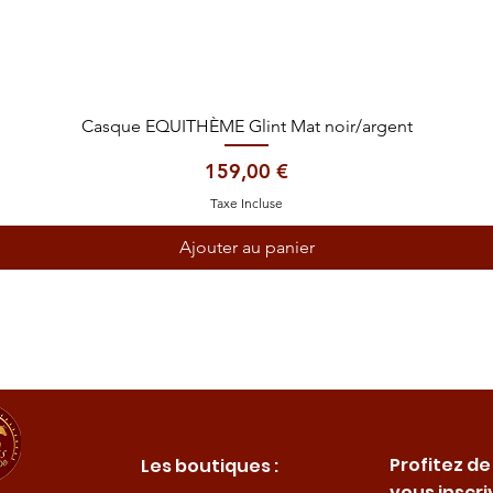
Aperçu rapide
Casque EQUITHÈME Glint Mat noir/argent
Prix
159,00 €
Taxe Incluse
Ajouter au panier
Profitez de
Les boutiques :
vous inscri