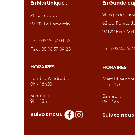
En Martinique :
En Guadeloup
de
Village de Jarry
ZI La Lézarde
amentin
62 bd Pointe Ja
97232 Le Lamentin
97122 Baie-Mah
57.04.55
Tél :
05.96.57.04.55
57.04.23
Tél :
05.90.26.4
Fax : 05.96.57.04.23
HORAIRES
HORAIRES
dredi :
Lundi à Vendredi :
Mardi à Vendred
9h - 16h30
10h - 17h
Samedi :
Samedi :
9h - 13h
9h - 16h
Suivez nous
Suivez nou