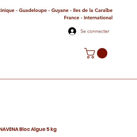
inique - Guadeloupe - Guyane - Iles de la Caraïbe
France - International
Se connecter
TE CADEAU
CONTACT
PETITES ANNONCES
YNAVENA Bloc Algue 5 kg