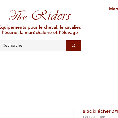
Mart
Riders
The
Équipements pour le cheval, le cavalier,
l'écurie, la maréchalerie et l'élevage
L'ÉCURIE
MARÉCHALERIE
ÉLEVAGE
CAR
Bloc à lécher D
SKU : ALL155