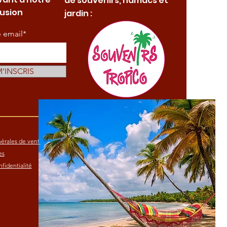
de souvenirs, hamacs et
fusion
jardin :
e email*
M'INSCRIS
érales de vente
es
fidentialité