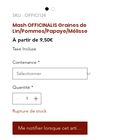
SKU : OFFICI124
Mash OFFICINALIS Graines de
Lin/Pommes/Papaye/Mélisse
Prix
À partir de
9,50€
promotionnel
Taxe Incluse
Contenance
*
Quantité
*
Rupture de stock
Me notifier lorsque cet article est disponible