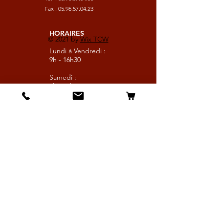
Fax :
05.96.57.04.23
HORAIRES
© 2021 by
Wix TCW
Lundi à Vendredi :
9h - 16h30
Samedi :
9h - 13h
Suivez nous
Les boutiques :
Pour le cavalier
Pour le cheval
Pour l'écurie
Maréchalerie