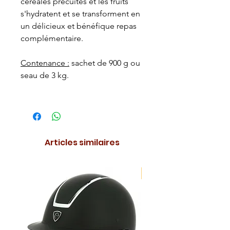
céréales précuites et les fruits
s'hydratent et se transforment en
un délicieux et bénéfique repas
complémentaire.
Contenance :
sachet de 900 g ou
seau de 3 kg.
Articles similaires
NOUVEAUTE !