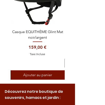
Casque EQUITHÈME Glint Mat
Cataplasme décontra
noir/argent
Prix
159,00 €
Taxe Incluse
Ajouter au panier
Découvrez notre boutique de
souvenirs, hamacs et jardin :