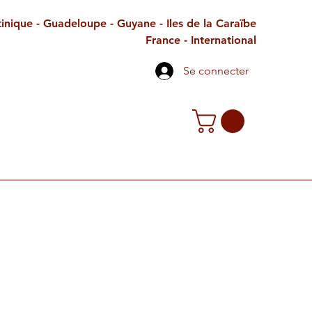
inique - Guadeloupe - Guyane - Iles de la Caraïbe
France - International
Se connecter
TE CADEAU
CONTACT
PETITES ANNONCES