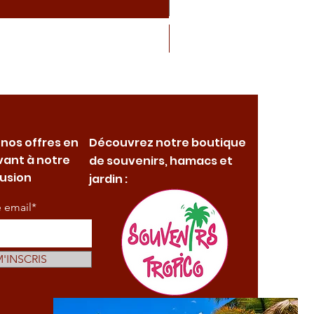
 nos offres en
Découvrez notre boutique
vant à notre
de souvenirs, hamacs et
fusion
jardin :
e email*
M'INSCRIS