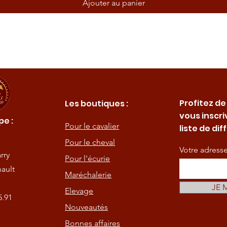
Ajouter au panier
Profitez de
Les boutiques :
vous inscri
e :
Pour le cavalier
liste de dif
Pour le cheval
Votre adress
rry
Pour l'écurie
ault
Maréchalerie
JE 
Elevage
5.91
Nouveautés
Bonnes affaires