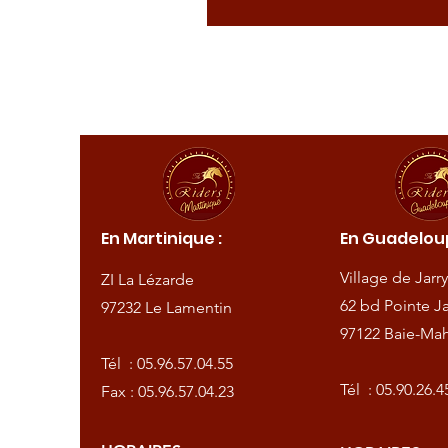
ique :
En Martinique :
En Guadeloup
de
Village de Jarry
ZI La Lézarde
amentin
62 bd Pointe Ja
97232 Le Lamentin
97122 Baie-Mah
57.04.55
Tél :
05.96.57.04.55
57.04.23
Tél :
05.90.26.4
Fax : 05.96.57.04.23