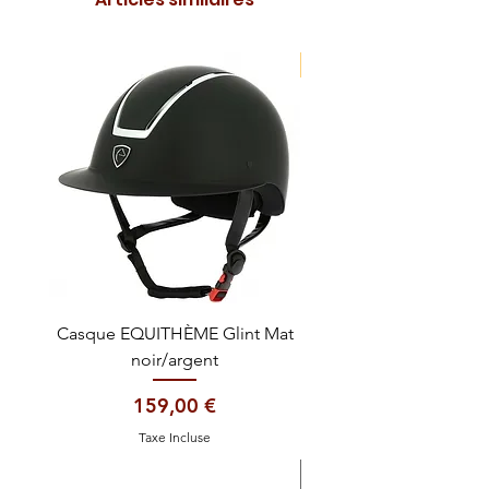
NOUVEAUTE !
Casque EQUITHÈME Glint Mat
Cataplasme décontra
noir/argent
Prix
159,00 €
Taxe Incluse