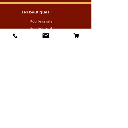
Les boutiques :
Pour le cavalier
Pour le cheval
Pour l'écurie
Maréchalerie
Elevage
Nouveautés
Bonnes affaires
Les services :
Petites annonces
Locations
Autres services
Profitez de nos offres en vous inscrivant
à notre liste de diffusion