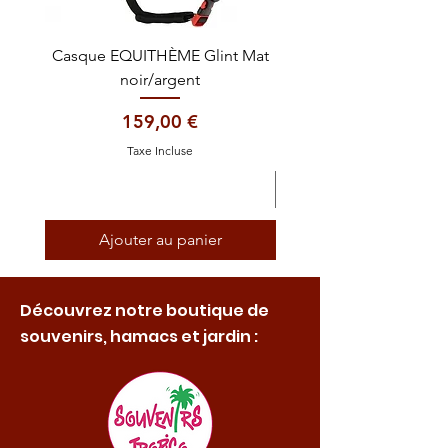
Casque EQUITHÈME Glint Mat
Cataplasme décontra
noir/argent
Prix
159,00 €
Taxe Incluse
Ajouter au panier
Découvrez notre boutique de
souvenirs, hamacs et jardin :