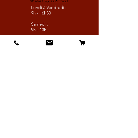
© 2021 by
Wix TCW
Lundi à Vendredi :
9h - 16h30
Samedi :
9h - 13h
Suivez nous
Les boutiques :
Pour le cavalier
Pour le cheval
Pour l'écurie
Maréchalerie
Elevage
Nouveautés
Bonnes affaires