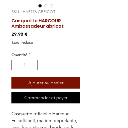
SKU : HAR176-ABRICOT
Casquette HARCOUR
Ambassadeur abricot
Prix
29,98 €
Taxe Incluse
Quantité
*
Ajouter au panier
Commander et payer
Casquette officielle Harcour.
En softshell, matière déperlante,
avec logo Harcour brodé sur le