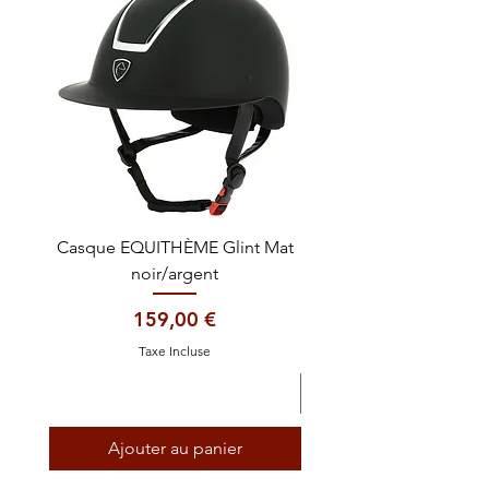
Casque EQUITHÈME Glint Mat
Cataplasme décontra
noir/argent
Prix
159,00 €
Taxe Incluse
Ajouter au panier