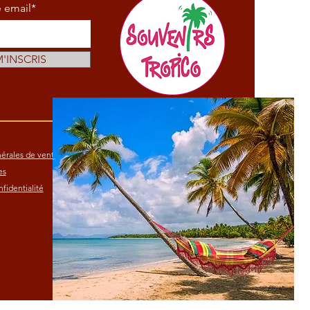
e email*
M'INSCRIS
érales de vente
es
fidentialité