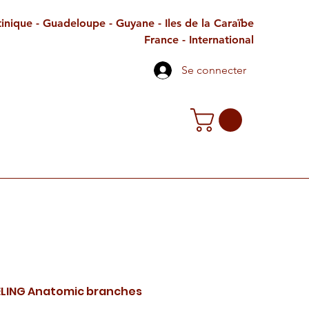
inique - Guadeloupe - Guyane - Iles de la Caraïbe
France - International
Se connecter
TE CADEAU
CONTACT
PETITES ANNONCES
ELING Anatomic branches