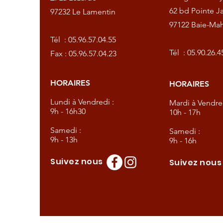
62 bd Pointe Ja
97232 Le Lamentin
97122 Baie-Mah
57.04.55
Tél :
05.96.57.04.55
57.04.23
Tél :
05.90.26.4
Fax : 05.96.57.04.23
HORAIRES
HORAIRES
dredi :
Lundi à Vendredi :
Mardi à Vendred
9h - 16h30
10h - 17h
Samedi :
Samedi :
9h - 13h
9h - 16h
Suivez nous
Suivez nou