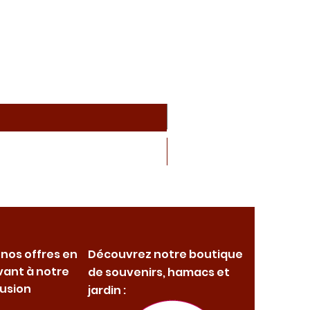
 nos offres en
Découvrez notre boutique
vant à notre
de souvenirs, hamacs et
fusion
jardin :