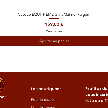
Aperçu rapide
Casque EQUITHÈME Glint Mat noir/argent
Prix
159,00 €
Taxe Incluse
Ajouter au panier
Profitez de
Les boutiques :
vous inscri
e :
Pour le cavalier
liste de dif
Pour le cheval