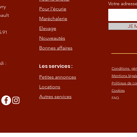
Votre adress
rry
Pour l'écurie
ault
Maréchalerie
JE 
Elevage
5.91
Nouveautés
Bonnes affaires
i :
Les services :
Conditions gén
Mentions légal
Petites annonces
Politique de con
Locations
Cookies
Autres services
FAQ
s