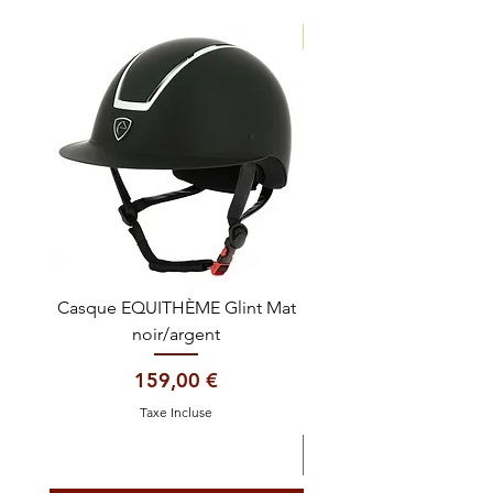
NOUVEAUTE !
Casque EQUITHÈME Glint Mat
Cataplasme décontra
noir/argent
Prix
159,00 €
Taxe Incluse