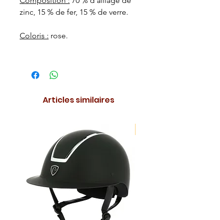
Composition :
70 % d'alliage de
zinc, 15 % de fer, 15 % de verre.
Coloris :
rose.
Articles similaires
NOUVEAUTE !