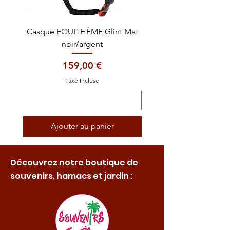
Casque EQUITHÈME Glint Mat
Cataplasme décontra
noir/argent
Prix
159,00 €
Taxe Incluse
Ajouter au panier
Découvrez notre boutique de
souvenirs, hamacs et jardin :