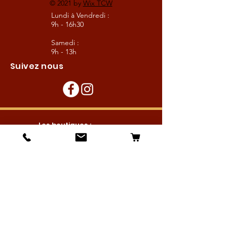
© 2021 by
Wix TCW
Lundi à Vendredi :
9h - 16h30
Samedi :
9h - 13h
Suivez nous
Les boutiques :
Pour le cavalier
Pour le cheval
Pour l'écurie
Maréchalerie
Elevage
Nouveautés
Bonnes affaires