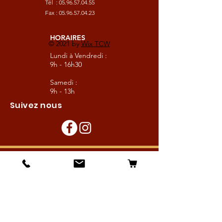
Tél :
05.96.57.04.55
Fax :
05.96.57.04.23
HORAIRES
© 2021 by
Wix TCW
Lundi à Vendredi :
9h - 16h30
Samedi :
9h - 13h
Suivez nous
Les boutiques :
Pour le cavalier
Pour le cheval
Pour l'écurie
Maréchalerie