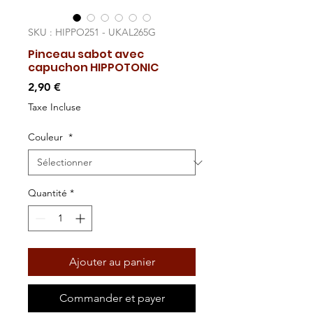
SKU : HIPPO251 - UKAL265G
Pinceau sabot avec
capuchon HIPPOTONIC
Prix
2,90 €
Taxe Incluse
Couleur
*
Quantité
*
Ajouter au panier
Commander et payer