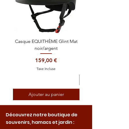
Casque EQUITHÈME Glint Mat
Cataplasme décontra
noir/argent
Prix
159,00 €
Taxe Incluse
Ajouter au panier
Découvrez notre boutique de
souvenirs, hamacs et jardin :