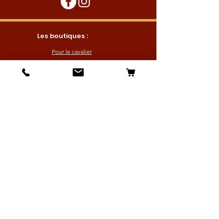
Les boutiques :
Pour le cavalier
Pour le cheval
Pour l'écurie
Maréchalerie
Elevage
Nouveautés
Bonnes affaires
Les services :
Petites annonces
Locations
Autres services
Profitez de nos offres en vous inscrivant