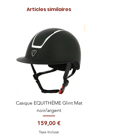
Articles similaires
NOUVEAUTE !
Casque EQUITHÈME Glint Mat
Cataplasme décontra
noir/argent
Prix
159,00 €
Taxe Incluse