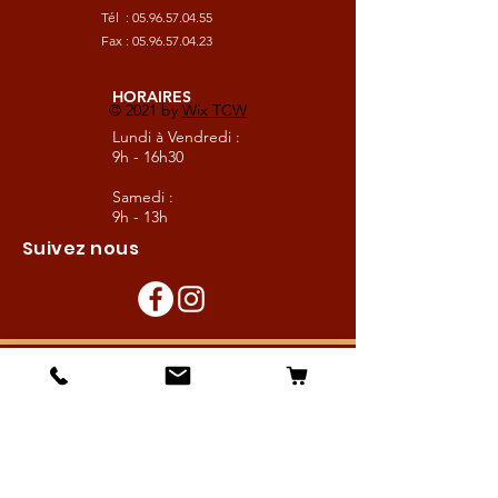
Tél :
05.96.57.04.55
Fax :
05.96.57.04.23
HORAIRES
© 2021 by
Wix TCW
Lundi à Vendredi :
9h - 16h30
Samedi :
9h - 13h
Suivez nous
Les boutiques :
Pour le cavalier
Pour le cheval
Pour l'écurie
Maréchalerie