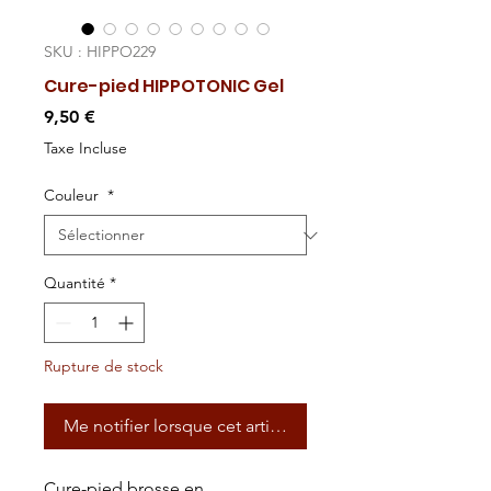
SKU : HIPPO229
Cure-pied HIPPOTONIC Gel
Prix
9,50 €
Taxe Incluse
Couleur
*
Quantité
*
Rupture de stock
Me notifier lorsque cet article est disponible
Cure-pied brosse en