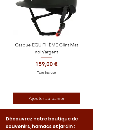
Casque EQUITHÈME Glint Mat
Cataplasme décontra
noir/argent
Prix
159,00 €
Taxe Incluse
Ajouter au panier
Découvrez notre boutique de
souvenirs, hamacs et jardin :