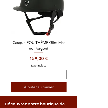
Casque EQUITHÈME Glint Mat
Cataplasme décontra
noir/argent
Prix
159,00 €
Taxe Incluse
Ajouter au panier
Découvrez notre boutique de