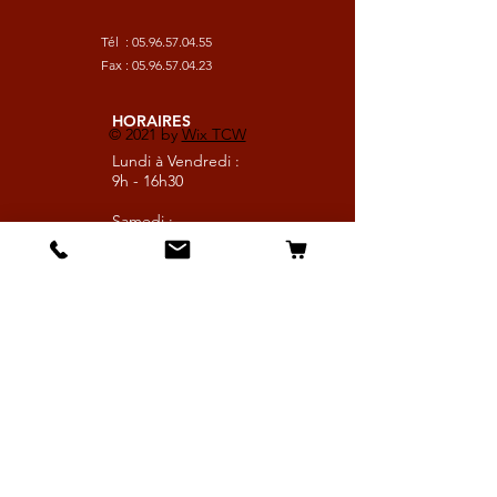
Tél :
05.96.57.04.55
Fax :
05.96.57.04.23
HORAIRES
© 2021 by
Wix TCW
Lundi à Vendredi :
9h - 16h30
Samedi :
9h - 13h
Suivez nous
Les boutiques :
Pour le cavalier
Pour le cheval
Pour l'écurie