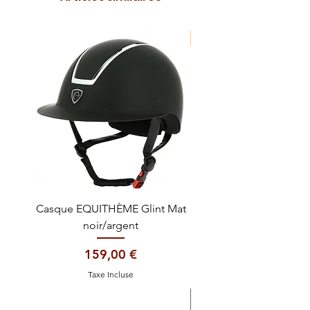
NOUVEAUTE !
Casque EQUITHÈME Glint Mat
Cataplasme décontra
noir/argent
Prix
159,00 €
Taxe Incluse