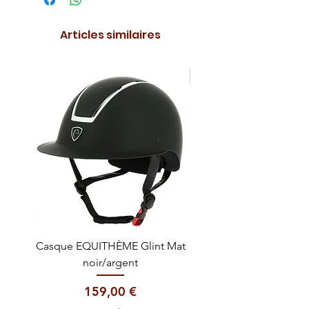
Articles similaires
NOUVEAUTE !
Casque EQUITHÈME Glint Mat
Cataplasme décontra
noir/argent
Prix
159,00 €