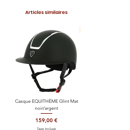
Articles similaires
NOUVEAUTE !
Casque EQUITHÈME Glint Mat
Cataplasme décontra
noir/argent
Prix
159,00 €
Taxe Incluse