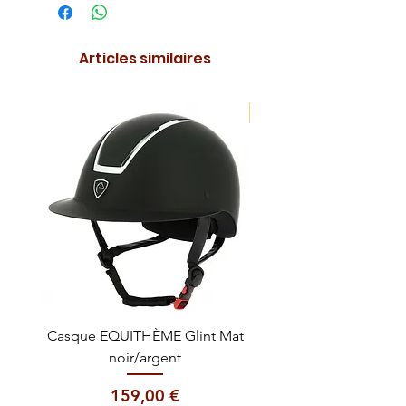
Articles similaires
NOUVEAUTE !
Casque EQUITHÈME Glint Mat
Cataplasme décontra
noir/argent
Prix
159,00 €