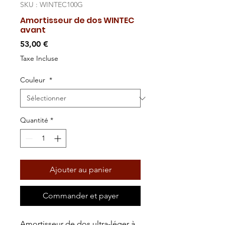
SKU : WINTEC100G
Amortisseur de dos WINTEC
avant
Prix
53,00 €
Taxe Incluse
Couleur
*
Quantité
*
Ajouter au panier
Commander et payer
Amortisseur de dos ultra-léger à