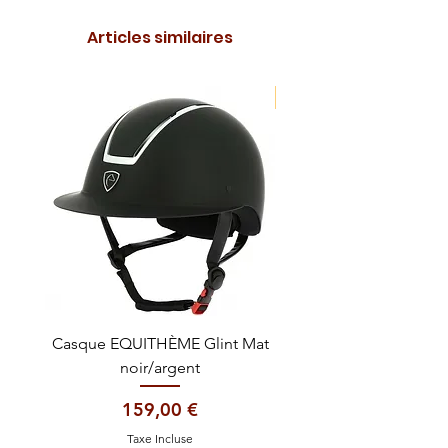
Articles similaires
NOUVEAUTE !
Casque EQUITHÈME Glint Mat
Cataplasme décontra
noir/argent
Prix
159,00 €
Taxe Incluse