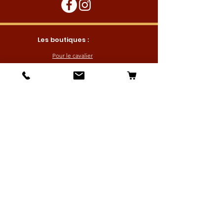
Les boutiques :
Pour le cavalier
Pour le cheval
Pour l'écurie
Maréchalerie
Elevage
Nouveautés
Bonnes affaires
Les services :
Petites annonces
Locations
Autres services
Profitez de nos offres en vous inscrivant