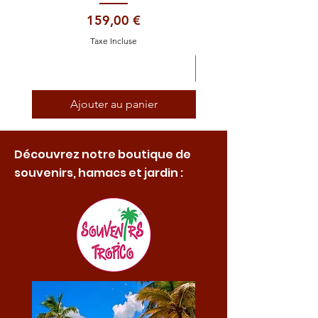
Prix
159,00 €
Taxe Incluse
Ajouter au panier
Découvrez notre boutique de
souvenirs, hamacs et jardin :