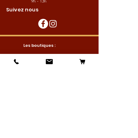
9h - 13h
Suivez nous
Les boutiques :
Pour le cavalier
Pour le cheval
Pour l'écurie
Maréchalerie
Elevage
Nouveautés
Bonnes affaires
Les services :
Petites annonces
Locations
Autres services