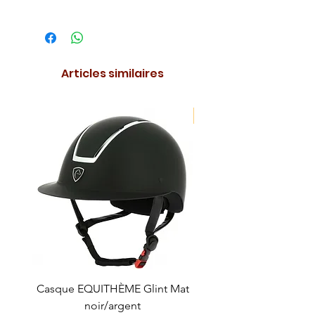
Articles similaires
NOUVEAUTE !
Casque EQUITHÈME Glint Mat
Cataplasme décontra
noir/argent