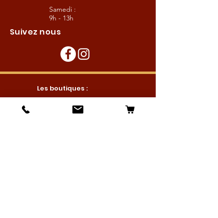
Samedi :
9h - 13h
Suivez nous
Les boutiques :
Pour le cavalier
Pour le cheval
Pour l'écurie
Maréchalerie
Elevage
Nouveautés
Bonnes affaires
Les services :
Petites annonces
Locations