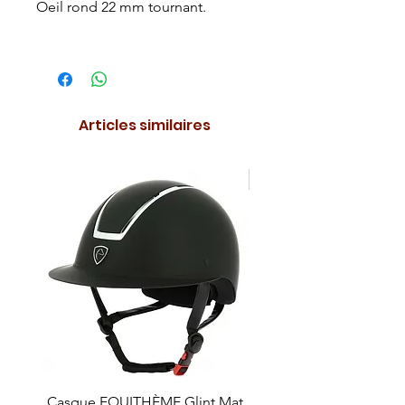
Oeil rond 22 mm tournant.
Articles similaires
NOUVEAUTE !
Casque EQUITHÈME Glint Mat
Cataplasme décontra