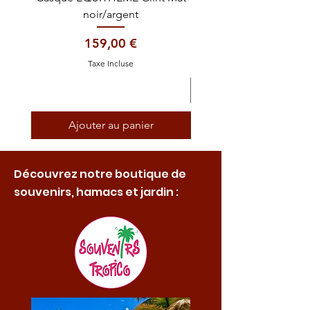
noir/argent
Prix
159,00 €
Taxe Incluse
Ajouter au panier
Découvrez notre boutique de
souvenirs, hamacs et jardin :