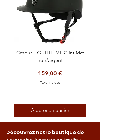
Casque EQUITHÈME Glint Mat
Cataplasme décontra
noir/argent
Prix
159,00 €
Taxe Incluse
Ajouter au panier
Découvrez notre boutique de