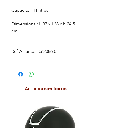
Capacité :
11 litres.
Dimensions :
L 37 x l 28 x h 24,5
cm.
Réf Alliance :
0620860.
Articles similaires
NOUVEAUTE !