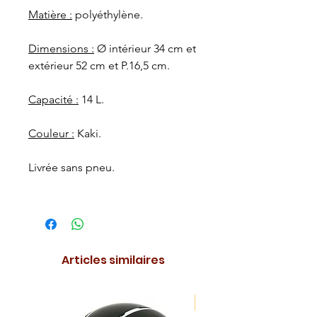
Matière :
polyéthylène.
Dimensions :
Ø intérieur 34 cm et
extérieur 52 cm et P.16,5 cm.
Capacité :
14 L.
Couleur :
Kaki.
Livrée sans pneu.
Articles similaires
NOUVEAUTE !