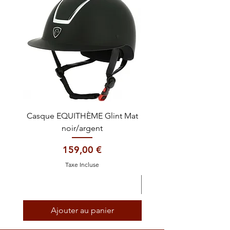
Casque EQUITHÈME Glint Mat
Cataplasme décontra
noir/argent
Prix
159,00 €
Taxe Incluse
Ajouter au panier