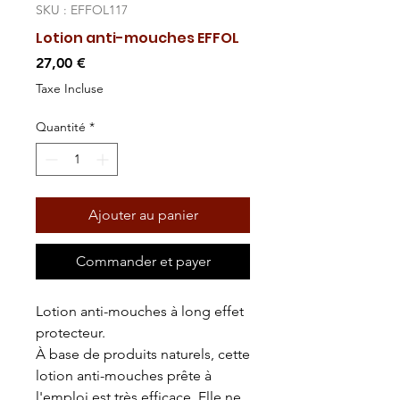
SKU : EFFOL117
Lotion anti-mouches EFFOL
Prix
27,00 €
Taxe Incluse
Quantité
*
Ajouter au panier
Commander et payer
Lotion anti-mouches à long effet
protecteur.
À base de produits naturels, cette
lotion anti-mouches prête à
l'emploi est très efficace. Elle ne