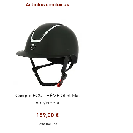
Articles similaires
NOUVEAUTE !
Casque EQUITHÈME Glint Mat
Cataplasme décontra
noir/argent
Prix
159,00 €
Taxe Incluse