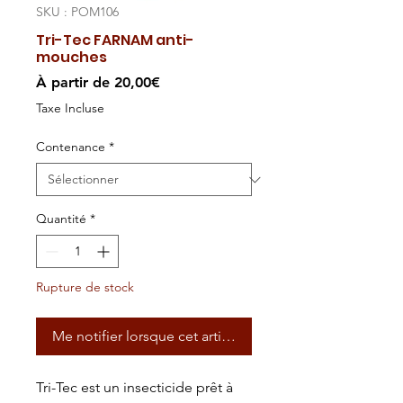
SKU : POM106
Tri-Tec FARNAM anti-
mouches
Prix
À partir de
20,00€
promotionnel
Taxe Incluse
Contenance
*
Quantité
*
Rupture de stock
Me notifier lorsque cet article est disponible
Tri-Tec est un insecticide prêt à