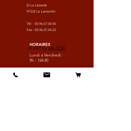
ZI La Lézarde
97232 Le Lamentin
Tél :
05.96.57.04.55
Fax :
05.96.57.04.23
HORAIRES
© 2021 by
Wix TCW
Lundi à Vendredi :
9h - 16h30
Samedi :
9h - 13h
Suivez nous
Les boutiques :
Pour le cavalier