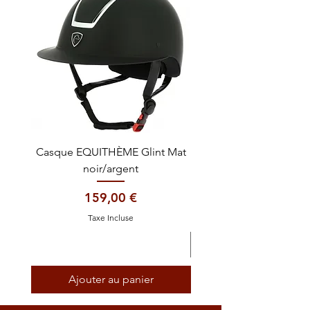
Casque EQUITHÈME Glint Mat
Cataplasme décontra
noir/argent
Prix
159,00 €
Taxe Incluse
Ajouter au panier