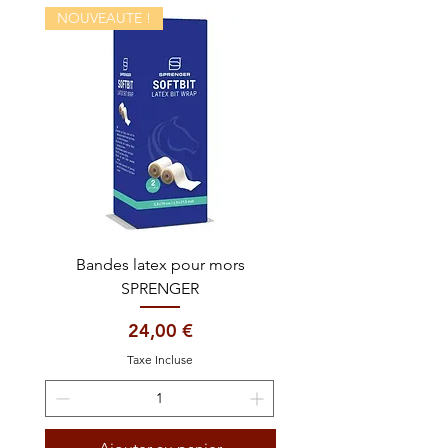
NOUVEAUTE !
Bandes latex pour mors
Mors 2 anneaux SPR
SPRENGER
Prix
24,00 €
Taxe Incluse