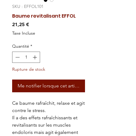
SKU : EFFOL101
Baume revitalisant EFFOL
Prix
21,25 €
Taxe Incluse
Quantité
*
Rupture de stock
Me notifier lorsque cet article est disponible
Ce baume rafraîchit, relaxe et agit
contre le stress.
Il a des effets rafraîchissants et
revitalisants sur les muscles
endoloris mais agit également