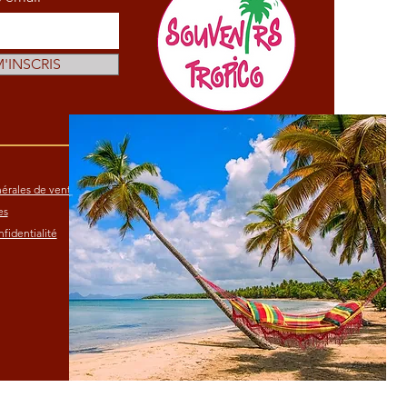
M'INSCRIS
érales de vente
es
fidentialité