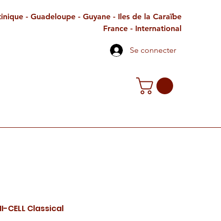
inique - Guadeloupe - Guyane - Iles de la Caraïbe
France - International
Se connecter
TE CADEAU
CONTACT
PETITES ANNONCES
MI-CELL Classical