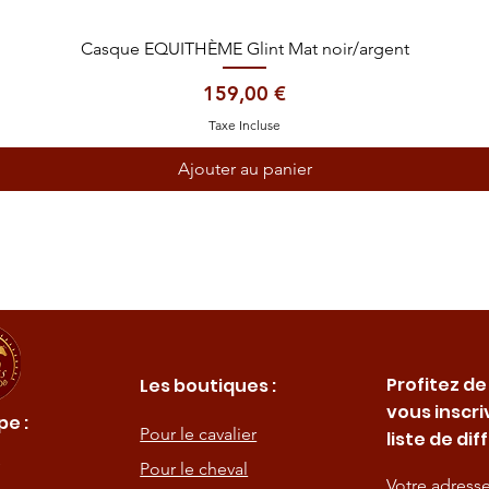
Aperçu rapide
Casque EQUITHÈME Glint Mat noir/argent
Prix
159,00 €
Taxe Incluse
Ajouter au panier
Profitez de
Les boutiques :
vous inscri
e :
Pour le cavalier
liste de dif
Pour le cheval
Votre adress