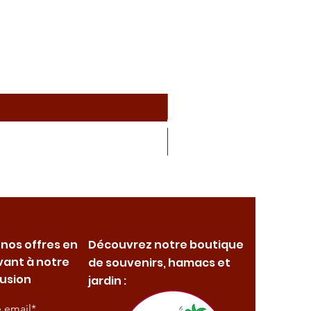
 nos offres en
Découvrez notre boutique
vant à notre
de souvenirs, hamacs et
fusion
jardin :
e email*