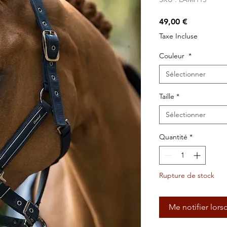
Prix
49,00 €
Taxe Incluse
Couleur
*
Sélectionner
Taille
*
Sélectionner
Quantité
*
Rupture de stock
Me notifier lors