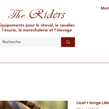
Mart
Riders
The
Équipements pour le cheval, le cavalier,
l'écurie, la maréchalerie et l'élevage
L'ÉCURIE
MARÉCHALERIE
ÉLEVAGE
CAR
Licol + longe LA
SKU : LAMI113