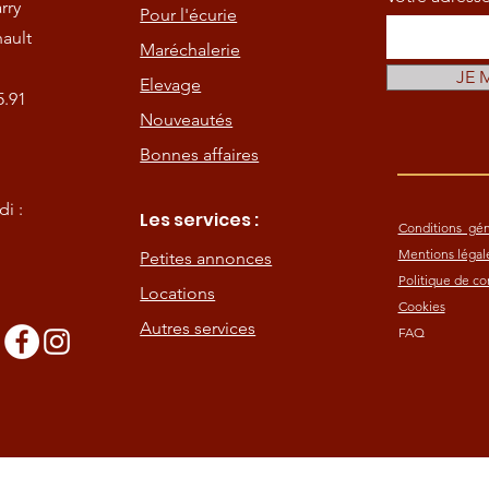
rry
Pour l'écurie
ault
Maréchalerie
JE 
Elevage
5.91
Nouveautés
Bonnes affaires
i :
Les services :
Conditions gén
Mentions légal
Petites annonces
Politique de con
Locations
Cookies
Autres services
FAQ
s