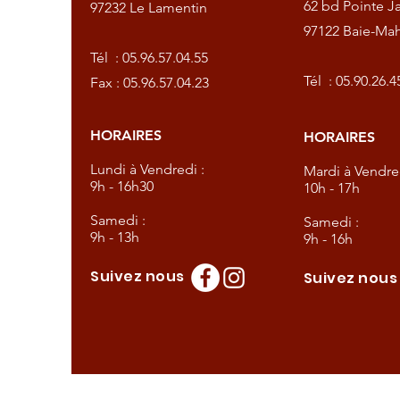
62 bd Pointe Ja
97232 Le Lamentin
97122 Baie-Mah
57.04.55
Tél :
05.96.57.04.55
57.04.23
Tél :
05.90.26.4
Fax : 05.96.57.04.23
HORAIRES
HORAIRES
dredi :
Lundi à Vendredi :
Mardi à Vendred
9h - 16h30
10h - 17h
Samedi :
Samedi :
9h - 13h
9h - 16h
Suivez nous
Suivez nou