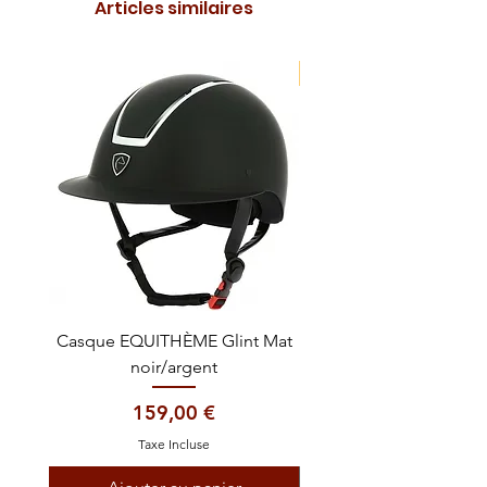
Articles similaires
NOUVEAUTE !
Casque EQUITHÈME Glint Mat
Cataplasme décontra
noir/argent
Prix
159,00 €
Taxe Incluse