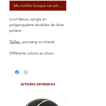
Me notifier lorsque cet article est disponible
Licol Venus, sangle en
polypropylène doublée de laine
polaire.
Tailles :
pur-sang ou cheval.
Différents coloris au choix.
Articles similaires
NOUVEAUTE !