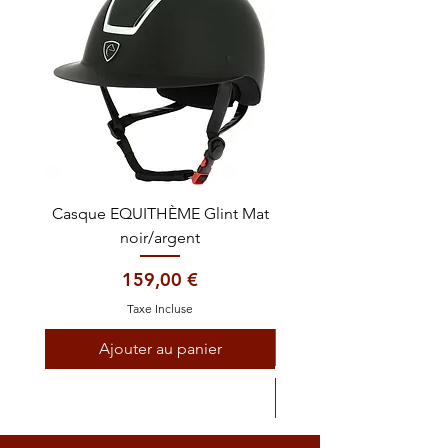
Casque EQUITHÈME Glint Mat
Cataplasme décontra
noir/argent
Prix
159,00 €
Taxe Incluse
Ajouter au panier