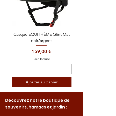
Casque EQUITHÈME Glint Mat
Cataplasme décontra
noir/argent
Prix
159,00 €
Taxe Incluse
Ajouter au panier
Découvrez notre boutique de
souvenirs, hamacs et jardin :