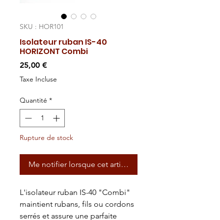
SKU : HOR101
Isolateur ruban IS-40
HORIZONT Combi
Prix
25,00 €
Taxe Incluse
Quantité
*
Rupture de stock
Me notifier lorsque cet article est disponible
L'isolateur ruban IS-40 "Combi"
maintient rubans, fils ou cordons
serrés et assure une parfaite