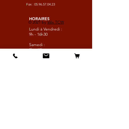
Fax :
05.96.57.04.23
HORAIRES
© 2021 by
Wix TCW
Lundi à Vendredi :
9h - 16h30
Samedi :
9h - 13h
Suivez nous
Les boutiques :
Pour le cavalier
Pour le cheval
Pour l'écurie
Maréchalerie
Elevage