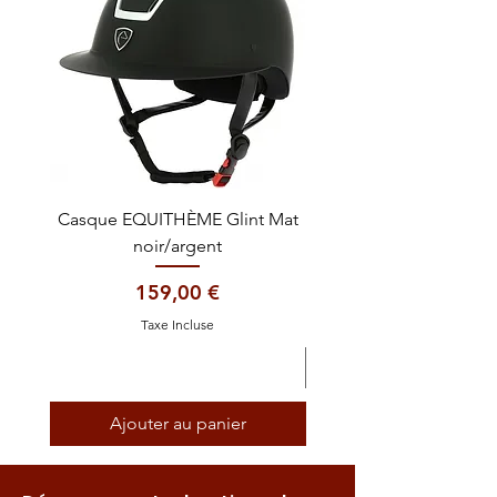
Casque EQUITHÈME Glint Mat
Cataplasme décontra
noir/argent
Prix
159,00 €
Taxe Incluse
Ajouter au panier