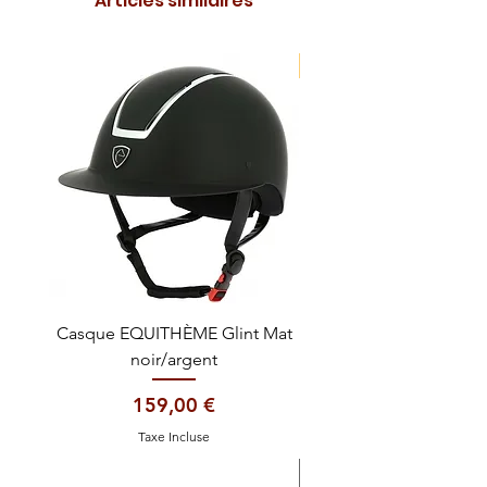
Articles similaires
NOUVEAUTE !
Casque EQUITHÈME Glint Mat
Cataplasme décontra
noir/argent
Prix
159,00 €
Taxe Incluse