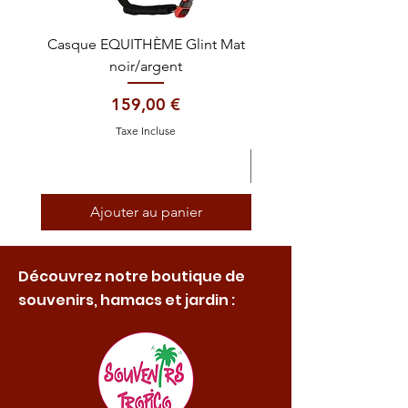
Casque EQUITHÈME Glint Mat
Cataplasme décontra
noir/argent
Prix
159,00 €
Taxe Incluse
Ajouter au panier
Découvrez notre boutique de
souvenirs, hamacs et jardin :