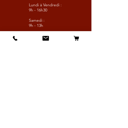
Lundi à Vendredi :
9h - 16h30
Samedi :
9h - 13h
Suivez nous
Les boutiques :
Pour le cavalier
Pour le cheval
Pour l'écurie
Maréchalerie
Elevage
Nouveautés
Bonnes affaires
Les services :