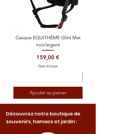
Casque EQUITHÈME Glint Mat
Cataplasme décontra
noir/argent
Prix
159,00 €
Taxe Incluse
Ajouter au panier
Découvrez notre boutique de
souvenirs, hamacs et jardin :