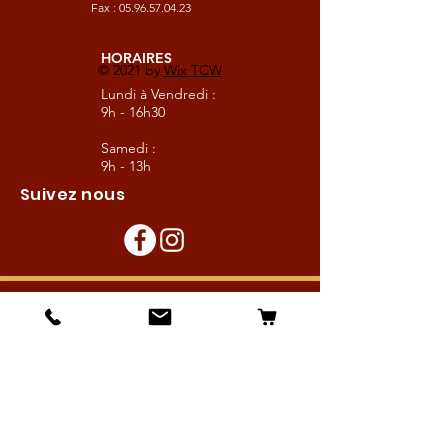
Fax :
05.96.57.04.23
HORAIRES
© 2021 by
Wix TCW
Lundi à Vendredi :
9h - 16h30
Samedi :
9h - 13h
Suivez nous
Les boutiques :
Pour le cavalier
Pour le cheval
Pour l'écurie
Maréchalerie
Elevage