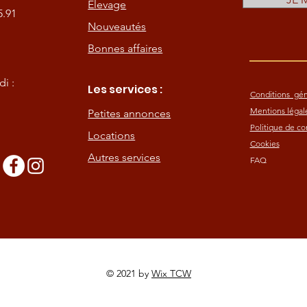
Elevage
5.91
Nouveautés
Bonnes affaires
i :
Les services :
Conditions gén
Mentions légal
Petites annonces
Politique de con
Locations
Cookies
Autres services
FAQ
s
© 2021 by
Wix TCW