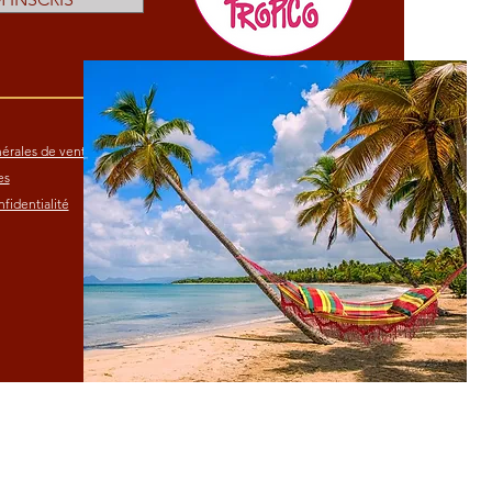
érales de vente
es
fidentialité