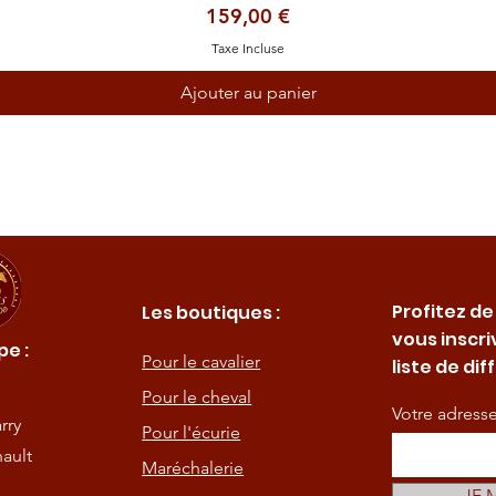
Prix
159,00 €
Taxe Incluse
Ajouter au panier
Profitez de
Les boutiques :
vous inscri
e :
Pour le cavalier
liste de dif
Pour le cheval
Votre adress
rry
Pour l'écurie
ault
Maréchalerie
JE 