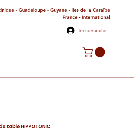
inique - Guadeloupe - Guyane - Iles de la Caraïbe
France - International
Se connecter
TE CADEAU
CONTACT
PETITES ANNONCES
de table HIPPOTONIC