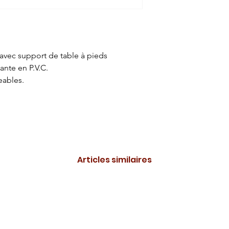
avec support de table à pieds
nte en P.V.C.
eables.
Articles similaires