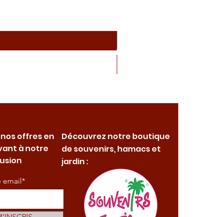
 nos offres en
Découvrez notre boutique
vant à notre
de souvenirs, hamacs et
fusion
jardin :
e email*
M'INSCRIS