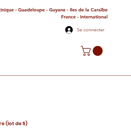
inique - Guadeloupe - Guyane - Iles de la Caraïbe
France - International
Se connecter
TE CADEAU
CONTACT
PETITES ANNONCES
e (lot de 5)