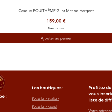
Aperçu rapide
Casque EQUITHÈME Glint Mat noir/argent
Prix
159,00 €
Taxe Incluse
Ajouter au panier
Profitez de
Les boutiques :
vous inscri
e :
Pour le cavalier
liste de dif
Pour le cheval
Votre adress