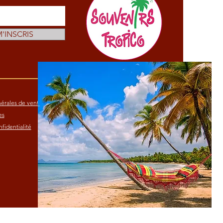
M'INSCRIS
érales de vente
es
fidentialité