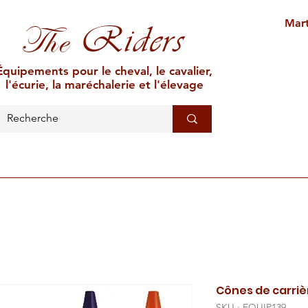
Mart
Riders
The
Équipements pour le cheval, le cavalier,
l'écurie, la maréchalerie et l'élevage
L'ÉCURIE
MARÉCHALERIE
ÉLEVAGE
CAR
Cônes de carrièr
SKU : EQUIP139