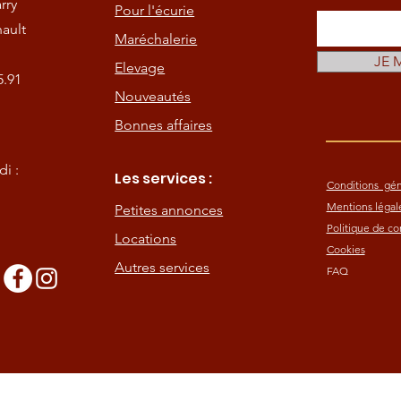
rry
Pour l'écurie
ault
Maréchalerie
JE 
Elevage
5.91
Nouveautés
Bonnes affaires
i :
Les services :
Conditions gén
Mentions légal
Petites annonces
Politique de con
Locations
Cookies
Autres services
FAQ
s