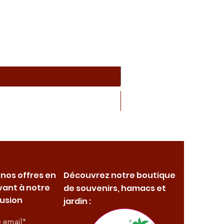
 nos offres en
Découvrez notre boutique
vant à notre
de souvenirs, hamacs et
fusion
jardin :
e email*