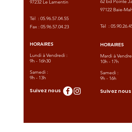
62 bd Pointe Ja
97232 Le Lamentin
97122 Baie-Mah
57.04.55
Tél :
05.96.57.04.55
57.04.23
Tél :
05.90.26.4
Fax : 05.96.57.04.23
HORAIRES
HORAIRES
dredi :
Lundi à Vendredi :
Mardi à Vendred
9h - 16h30
10h - 17h
Samedi :
Samedi :
9h - 13h
9h - 16h
Suivez nous
Suivez nou