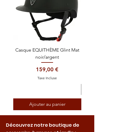
Casque EQUITHÈME Glint Mat
Cataplasme décontra
noir/argent
Prix
159,00 €
Taxe Incluse
Ajouter au panier
Découvrez notre boutique de