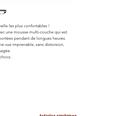
lle les plus confortables !
avec une mousse multi-couche qui est
 portées pendant de longues heures.
ne vue imprenable, sans distorsion,
gagée.
 chocs.
Articles similaires