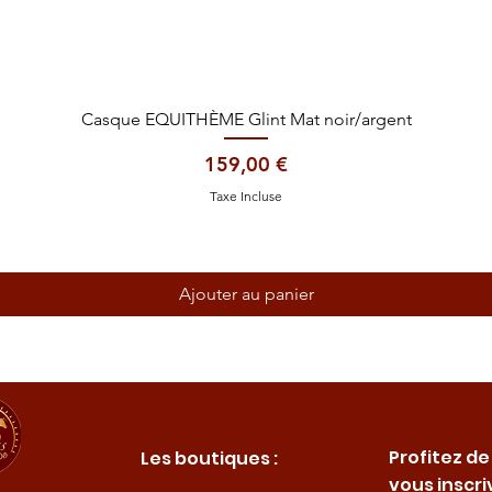
Aperçu rapide
Casque EQUITHÈME Glint Mat noir/argent
Prix
159,00 €
Taxe Incluse
Ajouter au panier
Profitez de
Les boutiques :
vous inscri