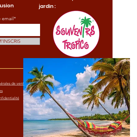
fusion
jardin :
e email*
M'INSCRIS
érales de vente
es
fidentialité