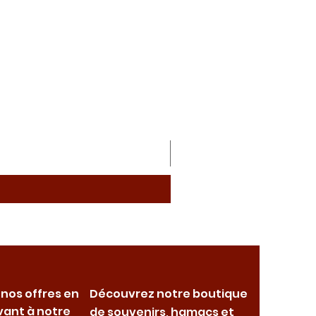
 nos offres en
Découvrez notre boutique
vant à notre
de souvenirs, hamacs et