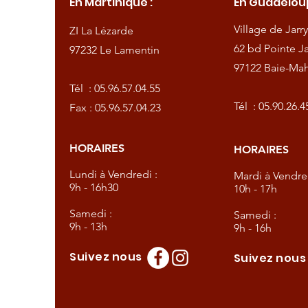
En Martinique :
En Guadeloup
de
Village de Jarry
ZI La Lézarde
amentin
62 bd Pointe Ja
97232 Le Lamentin
97122 Baie-Mah
57.04.55
Tél :
05.96.57.04.55
57.04.23
Tél :
05.90.26.4
Fax : 05.96.57.04.23
HORAIRES
HORAIRES
dredi :
Lundi à Vendredi :
Mardi à Vendred
9h - 16h30
10h - 17h
Samedi :
Samedi :
9h - 13h
9h - 16h
Suivez nous
Suivez nou