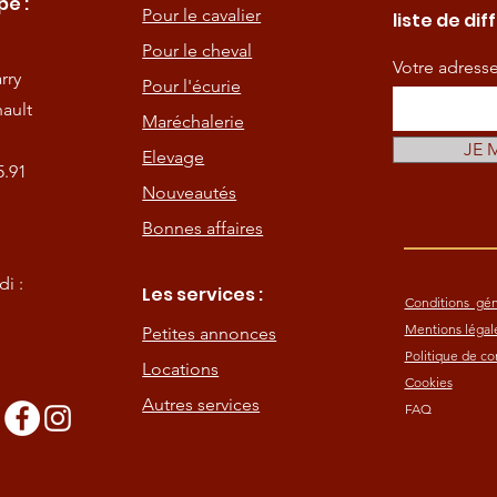
e :
Pour le cavalier
liste de dif
Pour le cheval
Votre adress
rry
Pour l'écurie
ault
Maréchalerie
JE 
Elevage
5.91
Nouveautés
Bonnes affaires
i :
Les services :
Conditions gén
Mentions légal
Petites annonces
Politique de con
Locations
Cookies
Autres services
FAQ
s