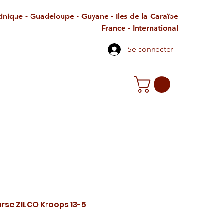
inique - Guadeloupe - Guyane - Iles de la Caraïbe
France - International
Se connecter
TE CADEAU
CONTACT
PETITES ANNONCES
rse ZILCO Kroops 13-5