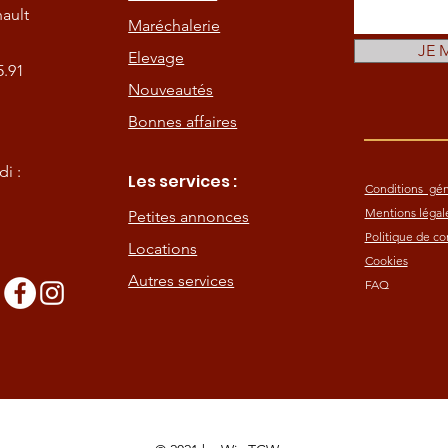
ault
Maréchalerie
JE 
Elevage
5.91
Nouveautés
Bonnes affaires
i :
Les services :
Conditions gén
Mentions légal
Petites annonces
Politique de con
Locations
Cookies
Autres services
FAQ
s