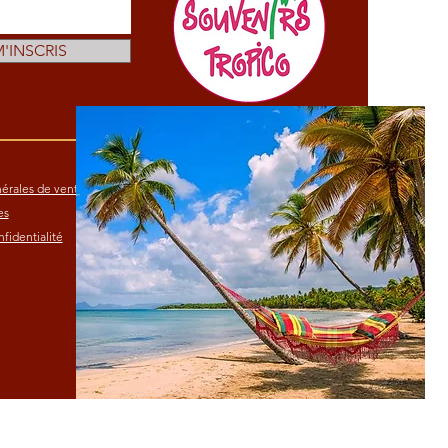
M'INSCRIS
érales de vente
es
fidentialité