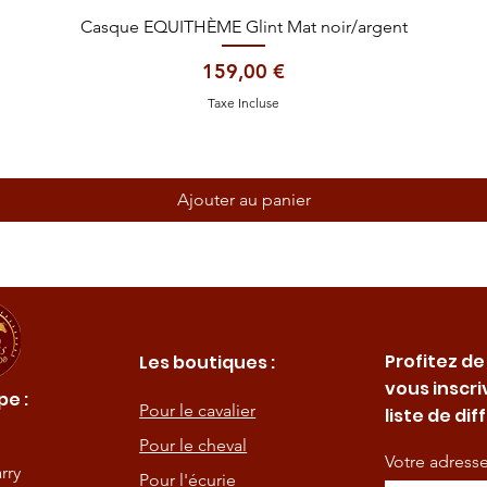
Aperçu rapide
Casque EQUITHÈME Glint Mat noir/argent
Prix
159,00 €
Taxe Incluse
Ajouter au panier
Profitez de
Les boutiques :
vous inscri
e :
Pour le cavalier
liste de dif
Pour le cheval
Votre adress
rry
Pour l'écurie