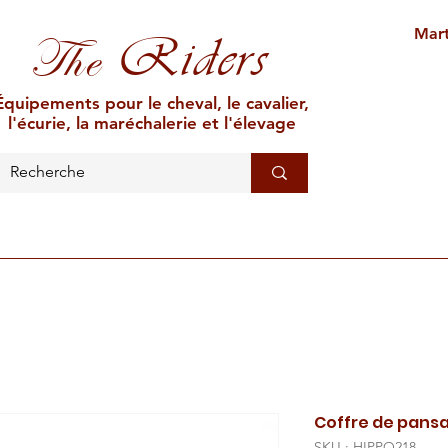
Mart
Riders
The
Équipements pour le cheval, le cavalier,
l'écurie, la maréchalerie et l'élevage
L'ÉCURIE
MARÉCHALERIE
ÉLEVAGE
CAR
Coffre de pans
SKU : HIPPO218