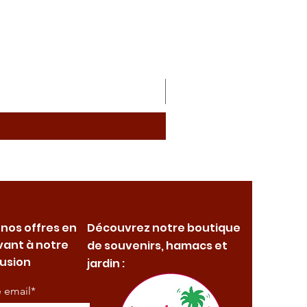
 nos offres en
Découvrez notre boutique
vant à notre
de souvenirs, hamacs et
fusion
jardin :
e email*