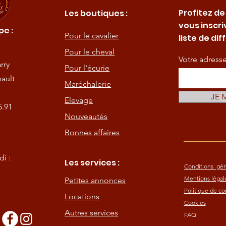
Profitez de
Les boutiques :
vous inscri
e :
Pour le cavalier
liste de dif
Pour le cheval
Votre adress
rry
Pour l'écurie
ault
Maréchalerie
JE 
Elevage
5.91
Nouveautés
Bonnes affaires
i :
Les services :
Conditions gén
Mentions légal
Petites annonces
Politique de con
Locations
Cookies
Autres services
FAQ
s