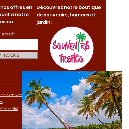
 nos offres en
Découvrez notre boutique
vant à notre
de souvenirs, hamacs et
fusion
jardin :
e email*
M'INSCRIS
érales de vente
es
fidentialité