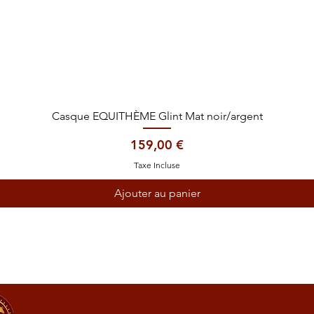
Aperçu rapide
Casque EQUITHÈME Glint Mat noir/argent
Prix
159,00 €
Taxe Incluse
Ajouter au panier