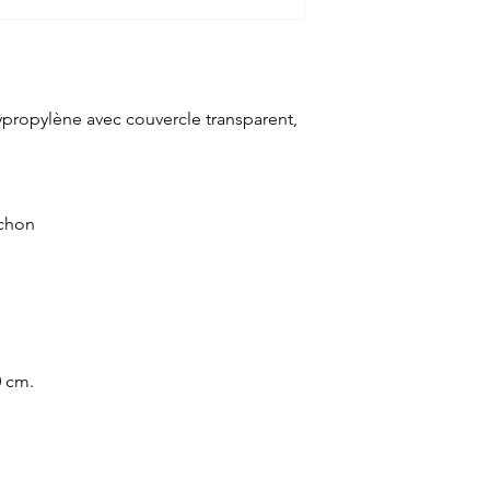
ypropylène avec couvercle transparent,
uchon
0 cm.