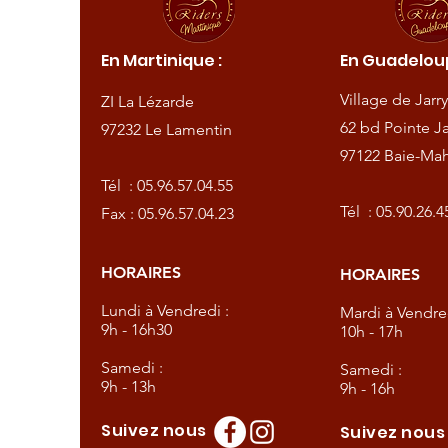
ique :
En Martinique :
En Guadeloup
de
Village de Jarry
ZI La Lézarde
amentin
62 bd Pointe Ja
97232 Le Lamentin
97122 Baie-Mah
57.04.55
Tél :
05.96.57.04.55
57.04.23
Tél :
05.90.26.4
Fax : 05.96.57.04.23
HORAIRES
HORAIRES
dredi :
Lundi à Vendredi :
Mardi à Vendred
9h - 16h30
10h - 17h
Samedi :
Samedi :
9h - 13h
9h - 16h
Suivez nous
Suivez nou