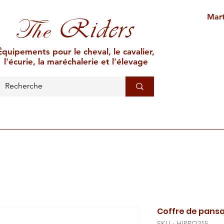
Mart
Riders
The
Équipements pour le cheval, le cavalier,
l'écurie, la maréchalerie et l'élevage
L'ÉCURIE
MARÉCHALERIE
ÉLEVAGE
CAR
Coffre de pans
SKU : HIPPO215