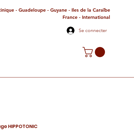
inique - Guadeloupe - Guyane - Iles de la Caraïbe
France - International
Se connecter
TE CADEAU
CONTACT
PETITES ANNONCES
age HIPPOTONIC