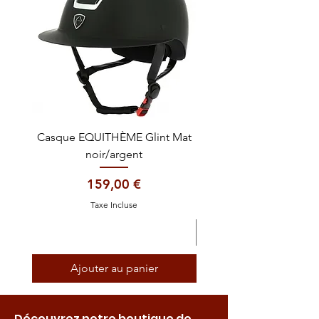
Casque EQUITHÈME Glint Mat
Cataplasme décontra
noir/argent
Prix
159,00 €
Taxe Incluse
Ajouter au panier
Découvrez notre boutique de